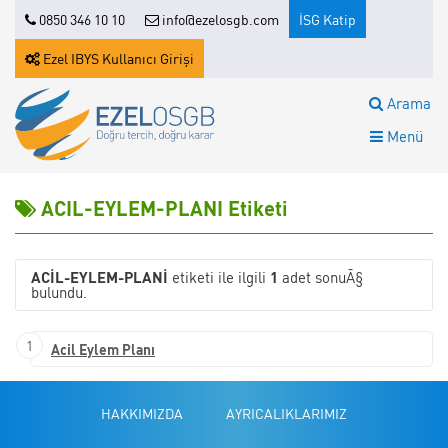
0850 346 10 10
info@ezelosgb.com
İSG Katip
Ezel IBYS Kullanıcı Girişi
Arama
Menü
ACIL-EYLEM-PLANI Etiketi
ACIL-EYLEM-PLANI
etiketi ile ilgili
1
adet sonuÃ§
bulundu.
1
Acil Eylem Planı
HAKKIMIZDA
AYRICALIKLARIMIZ