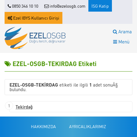
0850 346 10 10
info@ezelosgb.com
İSG Katip
Ezel IBYS Kullanıcı Girişi
Arama
Menü
EZEL-OSGB-TEKIRDAG Etiketi
EZEL-OSGB-TEKIRDAG
etiketi ile ilgili
1
adet sonuÃ§
bulundu.
1
Tekirdağ
HAKKIMIZDA
AYRICALIKLARIMIZ