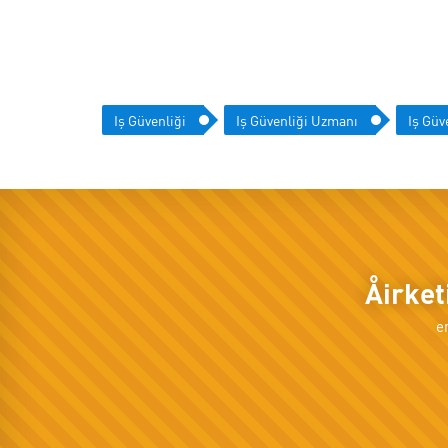
Iş Güvenliği
Iş Güvenliği Uzmanı
Iş Güv
Åirke
e