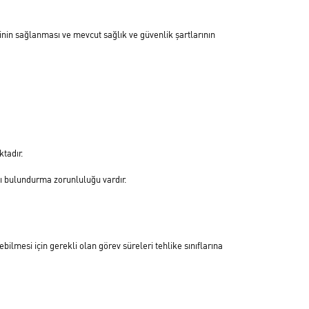
inin sağlanması ve mevcut sağlık ve güvenlik şartlarının
ktadır.
manı bulundurma zorunluluğu vardır
.
bilmesi için gerekli olan görev süreleri tehlike sınıflarına