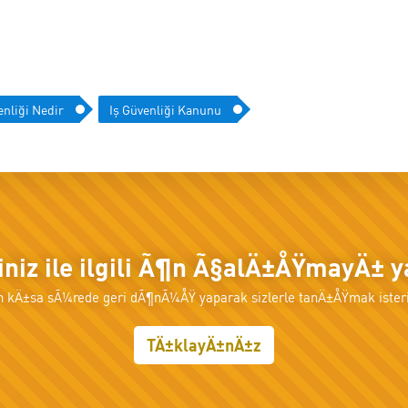
enliği Nedir
Iş Güvenliği Kanunu
tiniz ile ilgili Ã¶n Ã§alÄ±ÅŸmayÄ± 
n kÄ±sa sÃ¼rede geri dÃ¶nÃ¼ÅŸ yaparak sizlerle tanÄ±ÅŸmak isteri
TÄ±klayÄ±nÄ±z