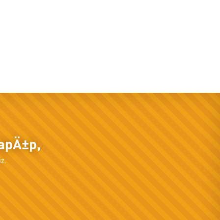
yapÄ±p,
z.