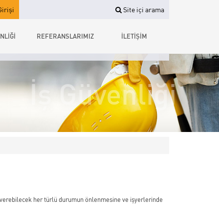
irişi
Site içi arama
NLİĞİ
REFERANSLARIMIZ
İLETİŞİM
İş Güvenliği
et verebilecek her türlü durumun önlenmesine ve işyerlerinde