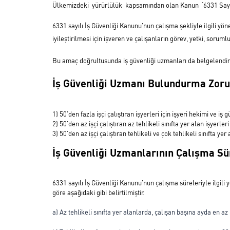
Ülkemizdeki yürürlülük kapsamından olan Kanun ‘6331 Say
6331 sayılı İş Güvenliği Kanunu'nun çalışma şekliyle ilgili yö
iyileştirilmesi için işveren ve çalışanların görev, yetki, soru
Bu amaç doğrultusunda iş güvenliği uzmanları da belgelendiril
İş Güvenliği Uzmanı Bulundurma Zoru
1) 50’den fazla işçi çalıştıran işyerleri için işyeri hekimi ve
2) 50’den az işçi çalıştıran az tehlikeli sınıfta yer alan işyerl
3) 50’den az işçi çalıştıran tehlikeli ve çok tehlikeli sınıfta 
İş Güvenliği Uzmanlarının Çalışma Sü
6331 sayılı İş Güvenliği Kanunu'nun çalışma süreleriyle ilgili 
göre aşağıdaki gibi belirtilmiştir.
a) Az tehlikeli sınıfta yer alanlarda, çalışan başına ayda en az