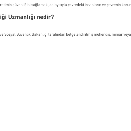
üretimin güvenliğini sağlamak, dolayısıyla çevredeki insanların ve çevrenin korun
iği Uzmanlığı nedir?
ma ve Sosyal Güvenlik Bakanlığı tarafından belgelendirilmiş mühendis, mimar ve
.