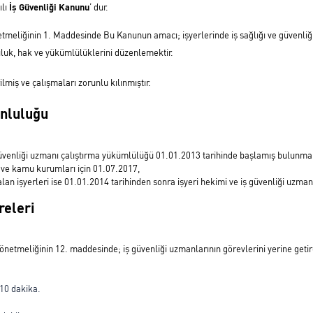
ılı
İş Güvenliği Kanunu
’ dur.
netmeliğinin 1. Maddesinde
Bu Kanunun amacı; işyerlerinde iş sağlığı ve güvenliğ
mluluk, hak ve yükümlülüklerini düzenlemektir.
miş ve çalışmaları zorunlu kılınmıştır.
nluluğu
 iş güvenliği uzmanı çalıştırma yükümlülüğü 01.01.2013 tarihinde başlamış bulunma
eri ve kamu kurumları için 01.07.2017,
yer alan işyerleri ise 01.01.2014 tarihinden sonra işyeri hekimi ve iş güvenliği uz
releri
yönetmeliğinin 12. maddesinde; iş güvenliği uzmanlarının görevlerini yerine getire
 10 dakika.