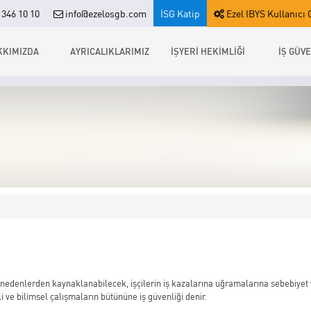
346 10 10
info@ezelosgb.com
İSG Katip
Ezel IBYS Kullanıcı G
KKIMIZDA
AYRICALIKLARIMIZ
İŞYERİ HEKİMLİĞİ
İŞ GÜVE
itli nedenlerden kaynaklanabilecek, işçilerin iş kazalarına uğramalarına sebebiy
 ve bilimsel çalışmaların bütününe iş güvenliği denir.