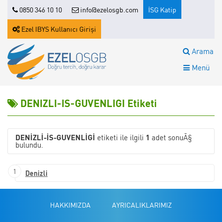
0850 346 10 10
info@ezelosgb.com
İSG Katip
Ezel IBYS Kullanıcı Girişi
Arama
Menü
DENIZLI-IS-GUVENLIGI Etiketi
DENIZLI-IS-GUVENLIGI
etiketi ile ilgili
1
adet sonuÃ§
bulundu.
1
Denizli
HAKKIMIZDA
AYRICALIKLARIMIZ