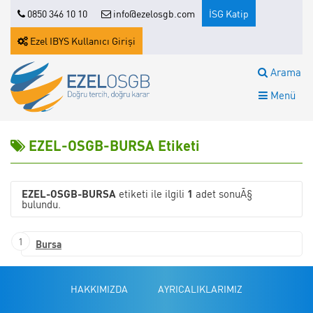
0850 346 10 10
info@ezelosgb.com
İSG Katip
Ezel IBYS Kullanıcı Girişi
Arama
Menü
EZEL-OSGB-BURSA Etiketi
EZEL-OSGB-BURSA
etiketi ile ilgili
1
adet sonuÃ§
bulundu.
1
Bursa
HAKKIMIZDA
AYRICALIKLARIMIZ