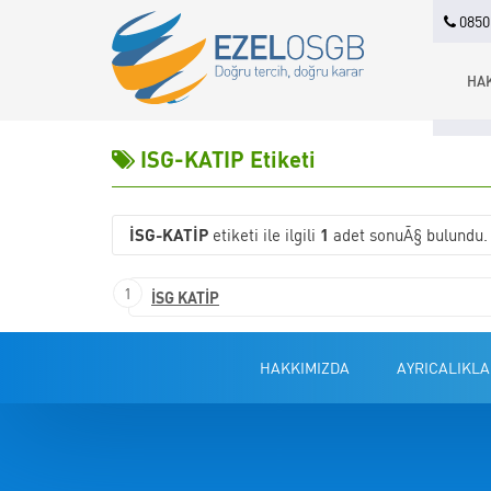
0850 
HA
ISG-KATIP Etiketi
ISG-KATIP
etiketi ile ilgili
1
adet sonuÃ§ bulundu.
1
İSG KATİP
HAKKIMIZDA
AYRICALIKLA