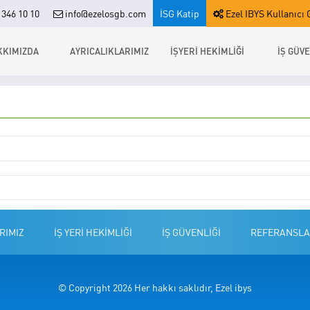
346 10 10
info@ezelosgb.com
İSG Katip
Ezel IBYS Kullanıcı G
KKIMIZDA
AYRICALIKLARIMIZ
İŞYERİ HEKİMLİĞİ
İŞ GÜVE
RIMIZ
İŞ YERİ HEKİMLİĞİ
İŞ GÜVENLİĞİ
REFERANSLA
© Copyright 2026 Her hakkı saklıdır, Ezel ibys