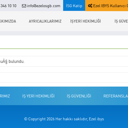
346 10 10
info@ezelosgb.com
İSG Katip
Ezel IBYS Kullanıcı G
KKIMIZDA
AYRICALIKLARIMIZ
İŞYERİ HEKİMLİĞİ
İŞ GÜVE
uÃ§ bulundu.
RIMIZ
İŞ YERİ HEKİMLİĞİ
İŞ GÜVENLİĞİ
REFERANSLA
© Copyright 2026 Her hakkı saklıdır, Ezel ibys