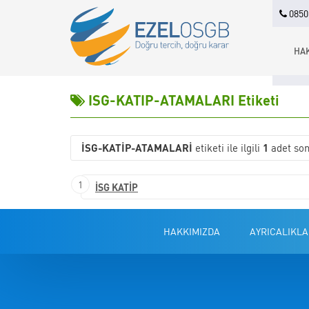
0850 
HA
ISG-KATIP-ATAMALARI Etiketi
ISG-KATIP-ATAMALARI
etiketi ile ilgili
1
adet son
1
İSG KATİP
HAKKIMIZDA
AYRICALIKLA