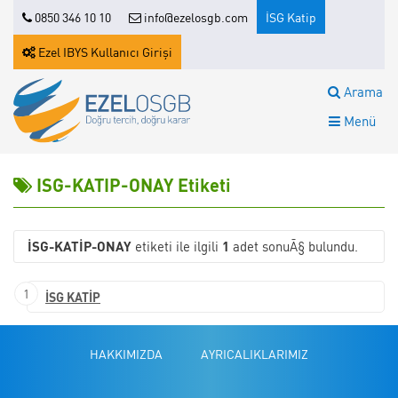
0850 346 10 10
info@ezelosgb.com
İSG Katip
Ezel IBYS Kullanıcı Girişi
Arama
Menü
ISG-KATIP-ONAY Etiketi
ISG-KATIP-ONAY
etiketi ile ilgili
1
adet sonuÃ§ bulundu.
1
İSG KATİP
HAKKIMIZDA
AYRICALIKLARIMIZ