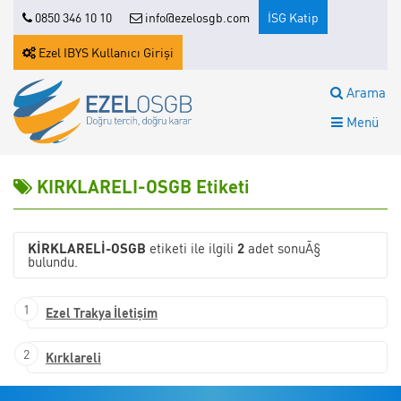
0850 346 10 10
info@ezelosgb.com
İSG Katip
Ezel IBYS Kullanıcı Girişi
Arama
Menü
KIRKLARELI-OSGB Etiketi
KIRKLARELI-OSGB
etiketi ile ilgili
2
adet sonuÃ§
bulundu.
1
Ezel Trakya İletişim
2
Kırklareli