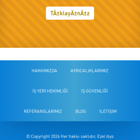
TÄ±klayÄ±nÄ±z
HAKKIMIZDA
AYRICALIKLARIMIZ
İŞ YERİ HEKİMLİĞİ
İŞ GÜVENLİĞİ
REFERANSLARIMIZ
BLOG
İLETİŞİM
© Copyright 2026 Her hakkı saklıdır, Ezel ibys