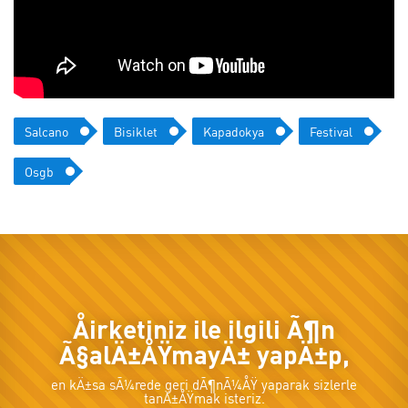
Salcano
Bisiklet
Kapadokya
Festival
Osgb
Åirketiniz ile ilgili Ã¶n
Ã§alÄ±ÅŸmayÄ± yapÄ±p,
en kÄ±sa sÃ¼rede geri dÃ¶nÃ¼ÅŸ yaparak sizlerle
tanÄ±ÅŸmak isteriz.