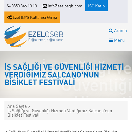
0850 346 10 10
info@ezelosgb.com
İSG Katip
Ezel IBYS Kullanıcı Girişi
Arama
Menü
İş Sağlığı ve
İŞ SAĞLIĞI VE GÜVENLIĞI HIZMETI
VERDIĞIMIZ SALCANO'NUN
Güvenliği
BISIKLET FESTIVALI
Hizmeti
Ana Sayfa >
İş Sağlığı ve Güvenliği Hizmeti Verdiğimiz Salcano'nun
Verdiğimiz
Bisiklet Festivali
İş Sağlığı ve Güvenliği Hizmeti Verdiğimiz Salcano'nun Bisiklet