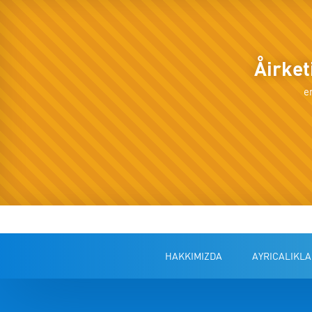
Åirke
e
HAKKIMIZDA
AYRICALIKLA