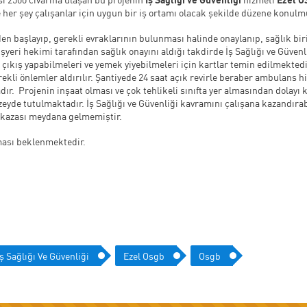
 her şey çalışanlar için uygun bir iş ortamı olacak şekilde düzene konul
den başlayıp, gerekli evraklarının bulunması halinde onaylanıp, sağlık b
işyeri hekimi tarafından sağlık onayını aldığı takdirde İş Sağlığı ve Güve
 çıkış yapabilmeleri ve yemek yiyebilmeleri için kartlar temin edilmekted
gerekli önlemler aldırılır. Şantiyede 24 saat açık revirle beraber ambulan
ır. Projenin inşaat olması ve çok tehlikeli sınıfta yer almasından dolayı 
üzeyde tutulmaktadır. İş Sağlığı ve Güvenliği kavramını çalışana kazandı
 kazası meydana gelmemiştir.
ması beklenmektedir.
Iş Sağlığı Ve Güvenliği
Ezel Osgb
Osgb