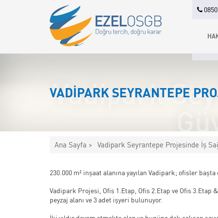
0850 
HA
Vadipark Sey
VADIPARK SEYRANTEPE PROJ
Gü
Ana Sayfa >
Vadipark Seyrantepe Projesinde İş S
230.000 m² inşaat alanına yayılan Vadipark; ofisler başta
Vadipark Projesi, Ofis 1.Etap, Ofis 2.Etap ve Ofis 3.Eta
peyzaj alanı ve 3 adet işyeri bulunuyor.
İki yıldır devam etmekte olan ve bugüne dek çalışan sayı