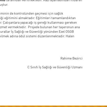
muştur.
iriminin de kontrolünden geçmesi için sağlık
nliği eğitimini almaktadır. Eğitimleri tamamlandıktan
ir. Çalışanlara yapacağı iş gereği kullanması gereken
s hizmet vermektedir. Projede bulunan her taşeronun ana
kurallar İş Sağlığı ve Güvenliği yönünden Ezel OSGB
rabilmek adına ödül sistemi düzenlenmektedir. Halen
Rahime Bezirci
C Sınıfı İş Sağlığı ve Güvenliği Uzmanı