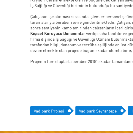
İş Sağlığı ve Güvenliği biriminin bulunduğu bu şantiyede
Çalışanın işe alınması sırasında işlemler personel şefin
taramalarıyla beraber revire gönderilmektedir. Çalışan, 
sonra şantiyenin kamp amirinden çalışanların içeri giriş
Kişisel Koruyucu Donanımlar
verilip saha tanıtılır ve 
firma dışında İş Sağlığı ve Güvenliği Uzmanı bulunmaktad
tarafından bilgi, donanım ve tecrübe eşliğinde en üst d
devam etmekte olan projede bugüne kadar ölümlü bir iş
Projenin tüm etaplarla beraber 2018’e kadar tamamlan
Vadipark Projesi
Vadipark Seyrantepe