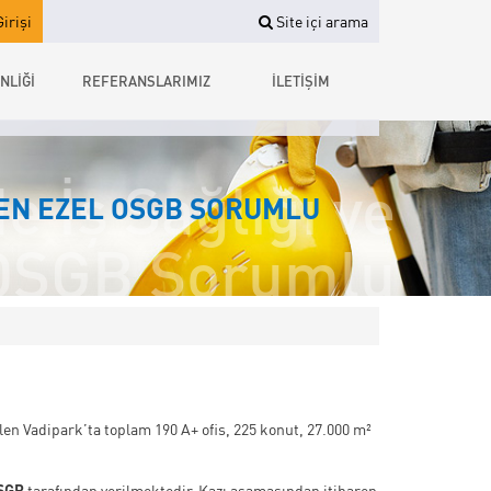
irişi
Site içi arama
NLİĞİ
REFERANSLARIMIZ
İLETİŞİM
 İş Sağlığı ve
DEN EZEL OSGB SORUMLU
 OSGB Sorumlu
len Vadipark’ta toplam 190 A+ ofis, 225 konut, 27.000 m²
SGB
tarafından verilmektedir. Kazı aşamasından itibaren