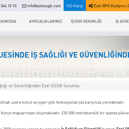
346 10 10
info@ezelosgb.com
İSG Katip
Ezel IBYS Kullanıcı G
KKIMIZDA
AYRICALIKLARIMIZ
İŞYERİ HEKİMLİĞİ
İŞ GÜVE
rantepe Projesinde
ESINDE İŞ SAĞLIĞI VE GÜVENLIĞIN
venliğinden Ezel
ağlığı ve Güvenliğinden Ezel OSGB Sorumlu
 olmak üzere konut ve işyeri gibi fonksiyonlarıyla karşınıza çıkmaktadır.
p & Konut etaplarından oluşmaktadır. 230.000 metrekarelik bir alanda yükse
sı 2500 civarına ulaşan bu projenin
İş Sağlığı ve Güvenliği
hizmeti
Ezel O