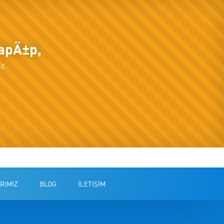
yapÄ±p,
z.
RIMIZ
BLOG
İLETİŞİM