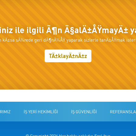
tiniz ile ilgili Ã¶n Ã§alÄ±ÅŸmayÄ± 
n kÄ±sa sÃ¼rede geri dÃ¶nÃ¼ÅŸ yaparak sizlerle tanÄ±ÅŸmak isteri
TÄ±klayÄ±nÄ±z
RIMIZ
İŞ YERİ HEKİMLİĞİ
İŞ GÜVENLİĞİ
REFERANSLA
© Copyright 2026 Her hakkı saklıdır, Ezel ibys