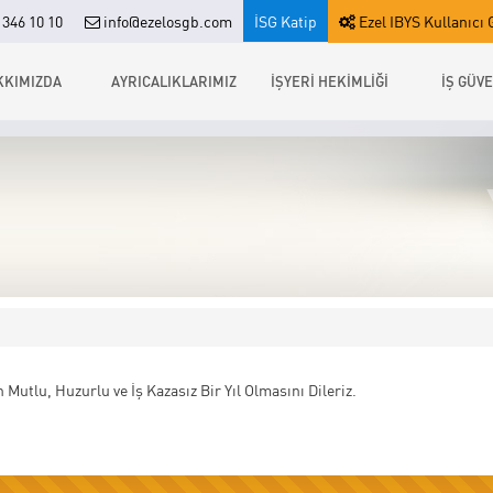
346 10 10
info@ezelosgb.com
İSG Katip
Ezel IBYS Kullanıcı G
KKIMIZDA
AYRICALIKLARIMIZ
İŞYERİ HEKİMLİĞİ
İŞ GÜVE
ın Mutlu, Huzurlu ve İş Kazasız Bir Yıl Olmasını Dileriz.