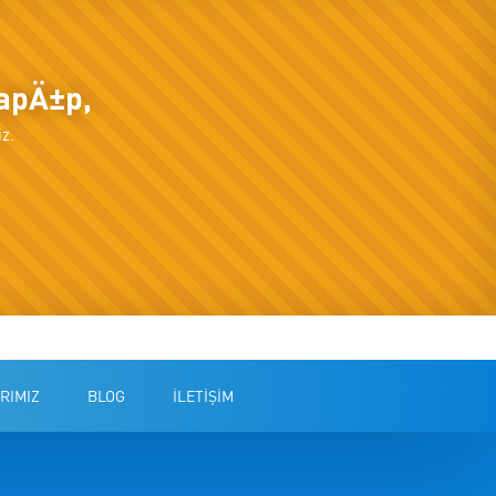
yapÄ±p,
z.
RIMIZ
BLOG
İLETİŞİM