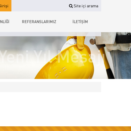
irişi
Site içi arama
NLİĞİ
REFERANSLARIMIZ
İLETİŞİM
Yeni Yıl Mesajı