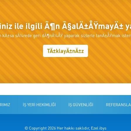
tiniz ile ilgili Ã¶n Ã§alÄ±ÅŸmayÄ± 
n kÄ±sa sÃ¼rede geri dÃ¶nÃ¼ÅŸ yaparak sizlerle tanÄ±ÅŸmak isteri
TÄ±klayÄ±nÄ±z
RIMIZ
İŞ YERİ HEKİMLİĞİ
İŞ GÜVENLİĞİ
REFERANSLA
© Copyright 2026 Her hakkı saklıdır, Ezel ibys