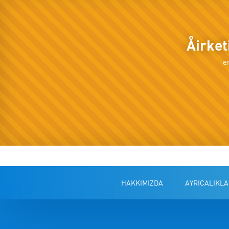
Åirke
e
HAKKIMIZDA
AYRICALIKLA